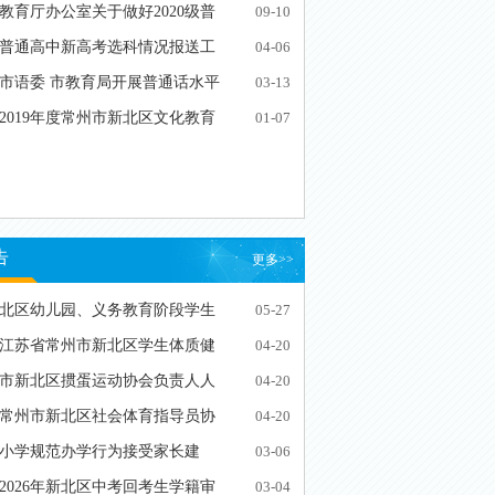
教育厅办公室关于做好2020级普
09-10
生选科工…
普通高中新高考选科情况报送工
04-06
市语委 市教育局开展普通话水平
03-13
报名和…
2019年度常州市新北区文化教育
01-07
教育机构…
告
更多>>
年新北区幼儿园、义务教育阶段学生
05-27
年度江苏省常州市新北区学生体质健
04-20
示
市新北区掼蛋运动协会负责人人
04-20
常州市新北区社会体育指导员协
04-20
类校外培…
小学规范办学行为接受家长建
03-06
联系电话
2026年新北区中考回考生学籍审
03-04