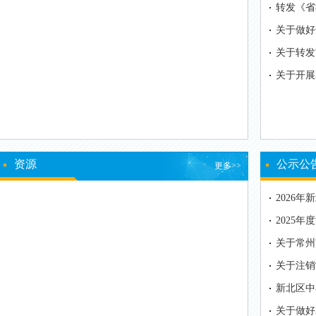
转发《省
通高中学
关于做好
作的通知
关于转发
测试在线
关于开展
类非学历
资源
公示公
更多>>
2026
入学指南
2025
康排名公
关于常州
选的公示
关于注销
会“体育
新北区中
议、咨询
关于做好