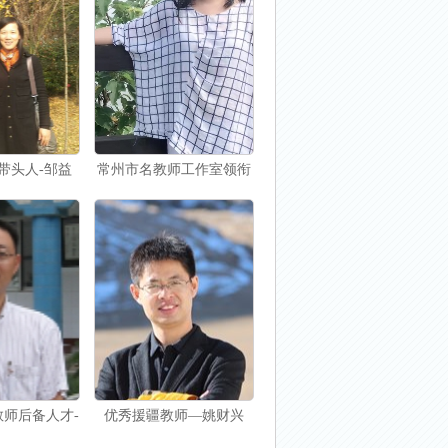
带头人-邹益
常州市名教师工作室领衔
人—徐文娟
师后备人才-
优秀援疆教师—姚财兴
建民