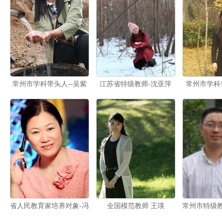
常州市学科带头人--吴紫
江苏省特级教师-沈亚萍
常州市学科
阳
省人民教育家培养对象-冯
全国模范教师 王瑛
常州市特级教
雅静
芮