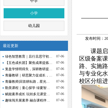
中学
小学
————
幼儿园
发布时间：202
最近更新
课题启新
07-06
绿色智慧教育｜且行且思守初…
区级备案课
07-06
【五色成长团】聚焦成果提炼…
路、实施路
07-06
复盘学情明得失，深耕教研提…
与专业化水
07-06
青藤教研｜研思聚力促成长，…
校区分组进
07-06
青藤教师|回首耕耘路，星光…
07-06
勤美课程｜童心探学 绿夏智…
07-06
赋能素养成长 玩转多元课堂…
07-06
趣味闯关展素养 融合课程伴…